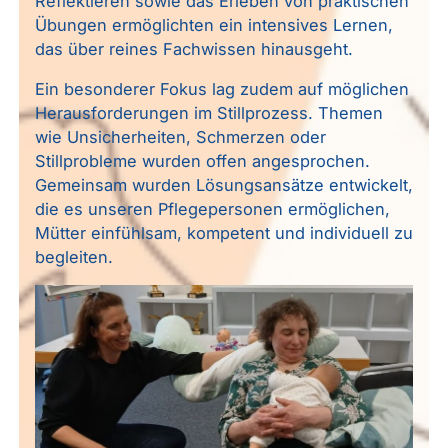
Reflektieren sowie das Erleben von praktischen
Übungen ermöglichten ein intensives Lernen,
das über reines Fachwissen hinausgeht.
Ein besonderer Fokus lag zudem auf möglichen
Herausforderungen im Stillprozess. Themen
wie Unsicherheiten, Schmerzen oder
Stillprobleme wurden offen angesprochen.
Gemeinsam wurden Lösungsansätze entwickelt,
die es unseren Pflegepersonen ermöglichen,
Mütter einfühlsam, kompetent und individuell zu
begleiten.