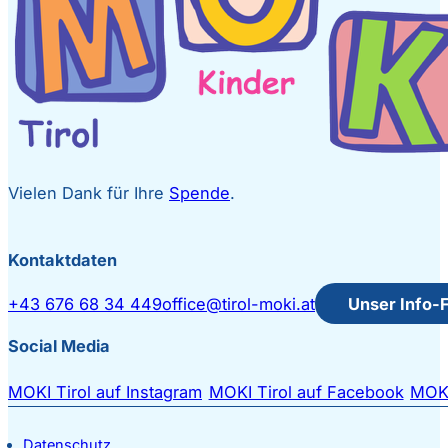
Vielen Dank für Ihre
Spende
.
Kontaktdaten
+43 676 68 34 449
office@tirol-moki.at
Unser Info-
Social Media
MOKI Tirol auf Instagram
MOKI Tirol auf Facebook
MOKI
Datenschutz